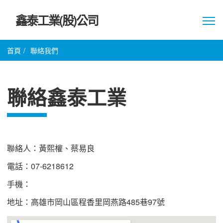
鑫泰工業(股)公司
首頁
/
聯絡我們
聯絡鑫泰工業
聯絡人
：黃熙權、蔡易良
電話
：
07-6
2
1
8
612
手機
：
地址
：高雄市岡山區程香里岡燕路485巷97號